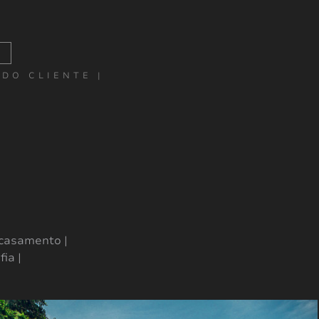
|
 DO CLIENTE |
 casamento |
ia |